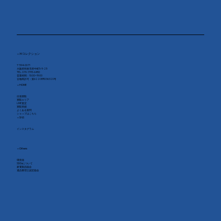
▼ 39コレクション
〒594-0071
大阪府和泉市府中町5-9-25
TEL. 070-1795-6450
​営業時間：10:00~19:00
古物商許可：第62208R036320号
▼ HOME
出張買取
買取エリア
LINE査定
買取実績
よくある質問
​ショップはこちら
▼ SNS
インスタグラム
​▼ Others
環境省
SDGsについて
家電製品協会
​遺品整理士認定協会