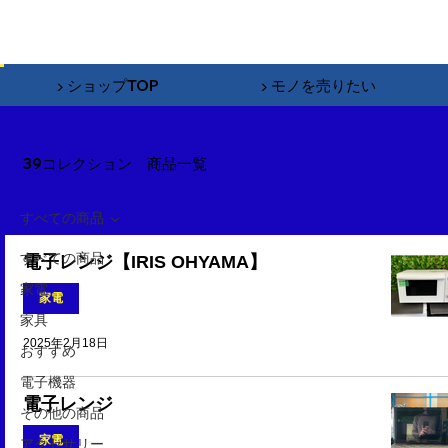
▶︎ ショップTOP
▶︎ モノを売りたい
39コレクション 商品一覧
すべての商品
すべての商品
電子レンジ【IRIS OHYAMA】
家電
家電
家具
2025年2月18日
おすすめ
電子機器
電子レンジ
その他の商品
家電
アクセサリー