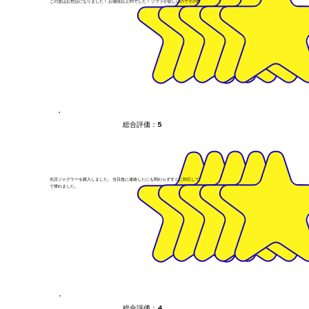
この度はお世話になりました！ お値段以上39でした！ ソファが欲しいのでその際はまた見に行きます！
総合評価：5
先日ジャグラーを購入しました。 当日急に連絡したにも関わらずすぐに対応してもらいスムーズにそのまま持っ
て帰れました。
総合評価：4