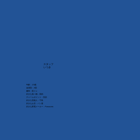
スタッフ
いつき
年齢：23歳
血液型：A型
趣味：筋トレ
好きな食べ物：焼肉
チャームポイント：笑顔
好きな芸能人：千鳥
好きなお店：パン屋
好きな家電メーカー：Panasonic