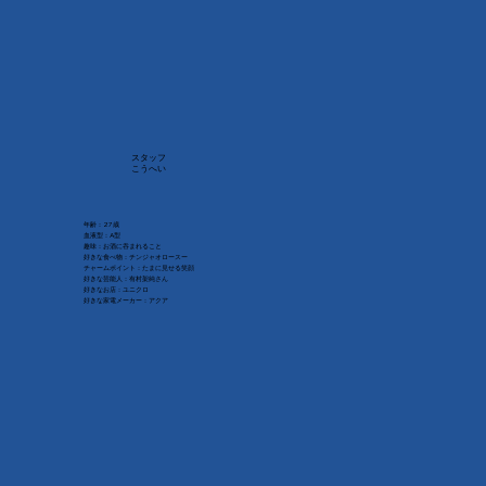
スタッフ
こうへい
年齢：27歳
血液型：A型
趣味：お酒に吞まれること
好きな食べ物：チンジャオロースー
チャームポイント：たまに見せる笑顔
好きな芸能人：有村架純さん
好きなお店：ユニクロ
好きな家電メーカー：アクア