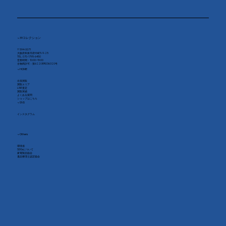
▼ 39コレクション
〒594-0071
大阪府和泉市府中町5-9-25
TEL. 070-1795-6450
​営業時間：10:00~19:00
古物商許可：第62208R036320号
▼ HOME
出張買取
買取エリア
LINE査定
買取実績
よくある質問
​ショップはこちら
▼ SNS
インスタグラム
​▼ Others
環境省
SDGsについて
家電製品協会
​遺品整理士認定協会