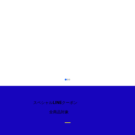
スペシャルLINEクーポン
全商品対象
2口コンロ【Paloma】