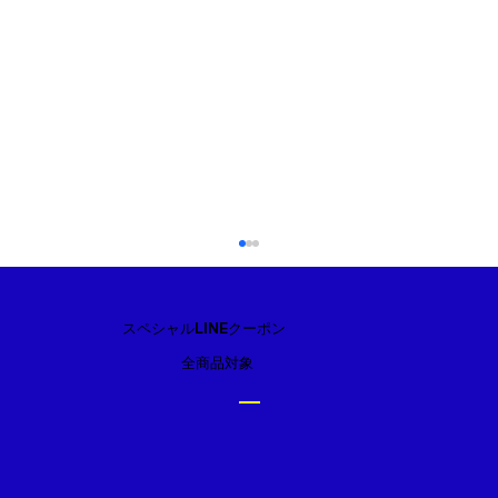
スペシャルLINEクーポン
全商品対象
2口コンロ【Paloma】