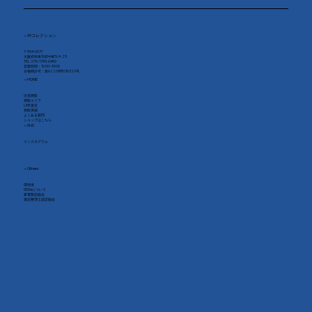
▼ 39コレクション
〒594-0071
大阪府和泉市府中町5-9-25
TEL. 070-1795-6450
​営業時間：10:00~19:00
古物商許可：第62208R036320号
▼ HOME
出張買取
買取エリア
LINE査定
買取実績
よくある質問
​ショップはこちら
▼ SNS
インスタグラム
​▼ Others
環境省
SDGsについて
家電製品協会
​遺品整理士認定協会