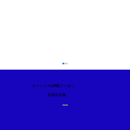
スペシャルLINEクーポン
全商品対象
2口コンロ【Paloma】